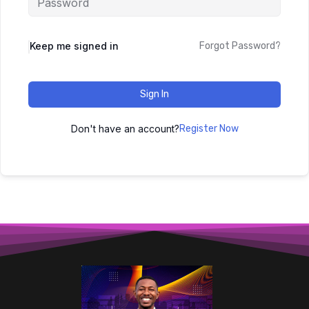
Keep me signed in
Forgot Password?
Sign In
Don't have an account?
Register Now