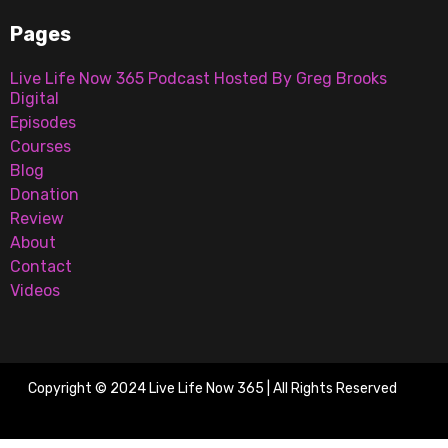
Pages
Live Life Now 365 Podcast Hosted By Greg Brooks
Digital
Episodes
Courses
Blog
Donation
Review
About
Contact
Videos
Copyright © 2024 Live Life Now 365 | All Rights Reserved