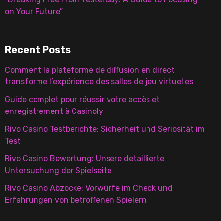
on Your Future”
Recent Posts
Comment la plateforme de diffusion en direct
transforme l’expérience des salles de jeu virtuelles
Guide complet pour réussir votre accès et
enregistrement à Casinoly
Rivo Casino Testberichte: Sicherheit und Seriosität im
Test
Rivo Casino Bewertung: Unsere detaillierte
Untersuchung der Spielseite
Rivo Casino Abzocke: Vorwürfe im Check und
Erfahrungen von betroffenen Spielern