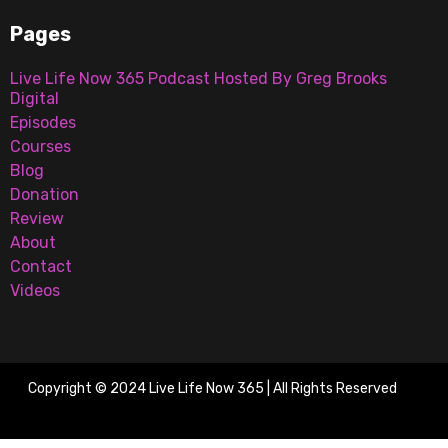
Pages
Live Life Now 365 Podcast Hosted By Greg Brooks
Digital
Episodes
Courses
Blog
Donation
Review
About
Contact
Videos
Copyright © 2024 Live Life Now 365 | All Rights Reserved