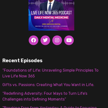
Recent Episodes
“Foundations of Life: Unraveling Simple Principles To
Live Life Now 365
Gifts vs. Passions: Creating What You Want in Life.
“Redefining Adversity: Four Ways to Turn Life’s
Challenges into Defining Moments”
“Breaking Free from Yesterday: A Guide to Focusing