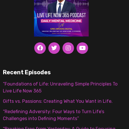
Recent Episodes
“Foundations of Life: Unraveling Simple Principles To
Live Life Now 365
Gifts vs. Passions: Creating What You Want in Life.
“Redefining Adversity: Four Ways to Turn Life’s
Challenges into Defining Moments”
“Breaking Free from Yesterday: A Guide to Focusing