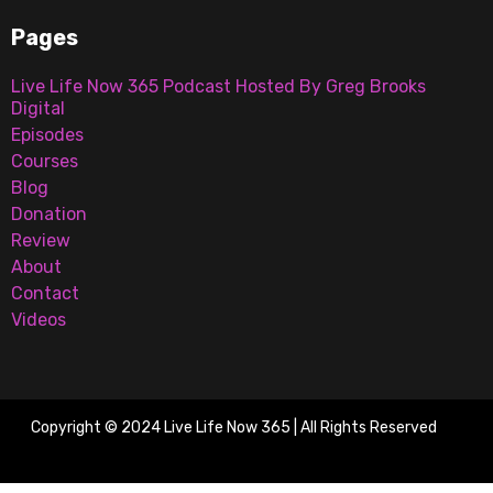
Pages
Live Life Now 365 Podcast Hosted By Greg Brooks
Digital
Episodes
Courses
Blog
Donation
Review
About
Contact
Videos
Copyright © 2024 Live Life Now 365 | All Rights Reserved