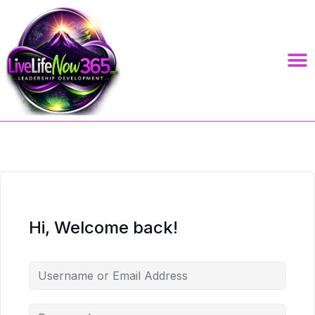
LIVE LIFE NOW 365 PODCAST HOSTED BY GREG BROOKS DIGITAL
Hi, Welcome back!