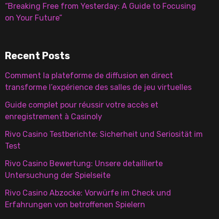
“Breaking Free from Yesterday: A Guide to Focusing
on Your Future”
Recent Posts
Comment la plateforme de diffusion en direct
transforme l’expérience des salles de jeu virtuelles
Guide complet pour réussir votre accès et
enregistrement à Casinoly
Rivo Casino Testberichte: Sicherheit und Seriosität im
Test
Rivo Casino Bewertung: Unsere detaillierte
Untersuchung der Spielseite
Rivo Casino Abzocke: Vorwürfe im Check und
Erfahrungen von betroffenen Spielern