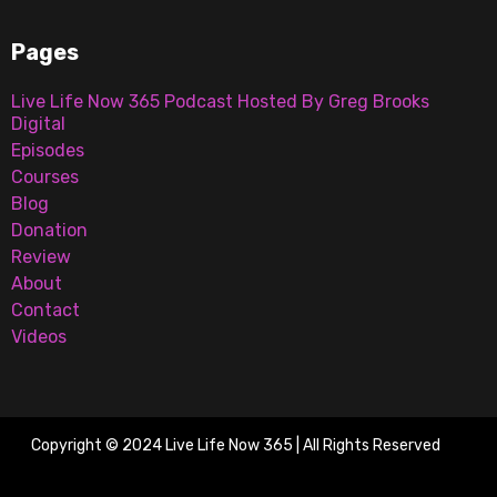
Pages
Live Life Now 365 Podcast Hosted By Greg Brooks
Digital
Episodes
Courses
Blog
Donation
Review
About
Contact
Videos
Copyright © 2024 Live Life Now 365 | All Rights Reserved