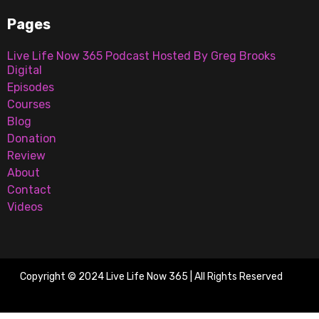
Pages
Live Life Now 365 Podcast Hosted By Greg Brooks
Digital
Episodes
Courses
Blog
Donation
Review
About
Contact
Videos
Copyright © 2024 Live Life Now 365 | All Rights Reserved