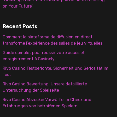
on Your Future”
Recent Posts
Comment la plateforme de diffusion en direct
transforme l’expérience des salles de jeu virtuelles
Guide complet pour réussir votre accès et
enregistrement à Casinoly
Rivo Casino Testberichte: Sicherheit und Seriosität im
Test
Rivo Casino Bewertung: Unsere detaillierte
Untersuchung der Spielseite
Rivo Casino Abzocke: Vorwürfe im Check und
Erfahrungen von betroffenen Spielern