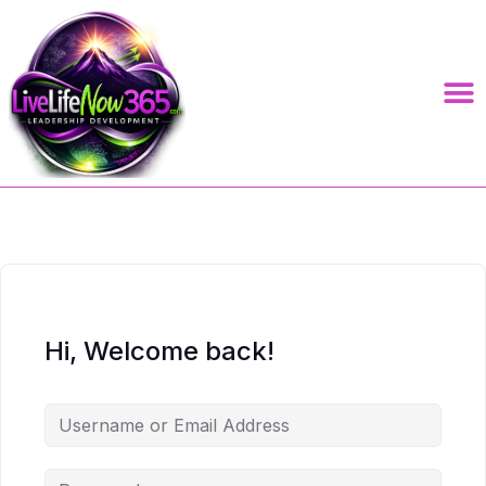
LIVE LIFE NOW 365 PODC
Hi, Welcome back!