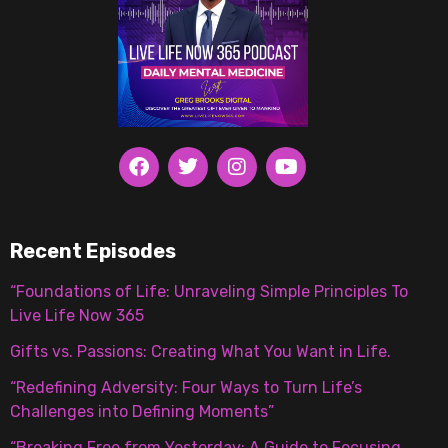
Recent Episodes
“Foundations of Life: Unraveling Simple Principles To
Live Life Now 365
Gifts vs. Passions: Creating What You Want in Life.
“Redefining Adversity: Four Ways to Turn Life’s
Challenges into Defining Moments”
“Breaking Free from Yesterday: A Guide to Focusing