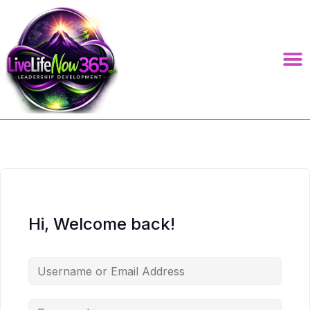
LIVE LIFE NOW 365 PODCAST HOSTED BY GREG BROOKS DIGITAL
Hi, Welcome back!