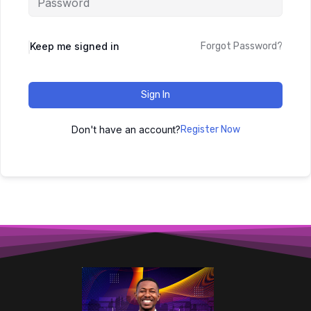
Keep me signed in
Forgot Password?
Sign In
Don't have an account?
Register Now