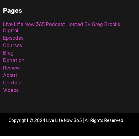
Pages
Live Life Now 365 Podcast Hosted By Greg Brooks
Digital
Episodes
Courses
Blog
Donation
Review
About
Contact
Videos
Copyright © 2024 Live Life Now 365 | All Rights Reserved