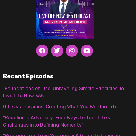
Recent Episodes
“Foundations of Life: Unraveling Simple Principles To
Live Life Now 365
Gifts vs. Passions: Creating What You Want in Life.
“Redefining Adversity: Four Ways to Turn Life’s
Challenges into Defining Moments”
“Breaking Free from Yesterday: A Guide to Focusing