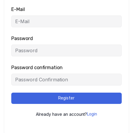
E-Mail
Password
Password confirmation
Register
Already have an account?
Login