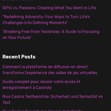
Gifts vs. Passions: Creating What You Want in Life.
“Redefining Adversity: Four Ways to Turn Life’s
Challenges into Defining Moments”
“Breaking Free from Yesterday: A Guide to Focusing
on Your Future”
Recent Posts
Comment la plateforme de diffusion en direct
transforme l’expérience des salles de jeu virtuelles
Guide complet pour réussir votre accès et
enregistrement à Casinoly
Rivo Casino Testberichte: Sicherheit und Seriosität im
Test