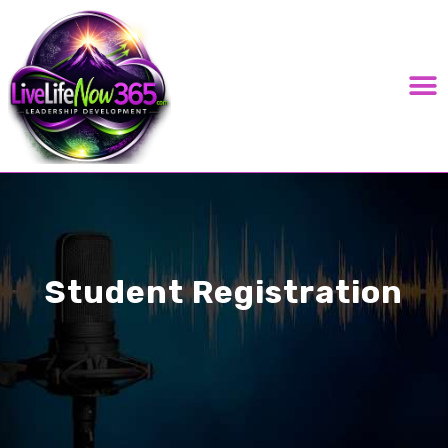
LIVE LIFE NOW 365 PODCAST HOSTED BY GREG BROOKS DIGITAL
Student Registration