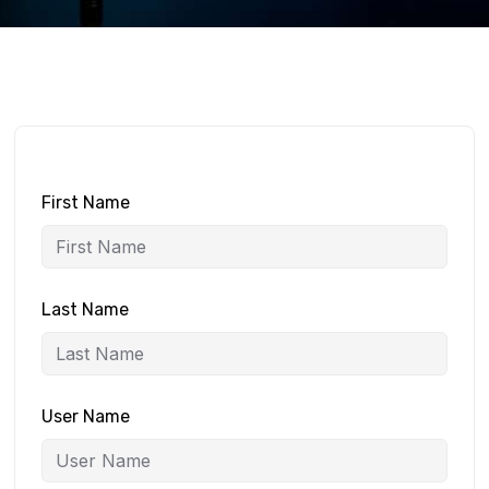
First Name
Last Name
User Name