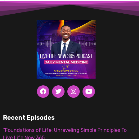
Recent Episodes
“Foundations of Life: Unraveling Simple Principles To
Live Life Now 365