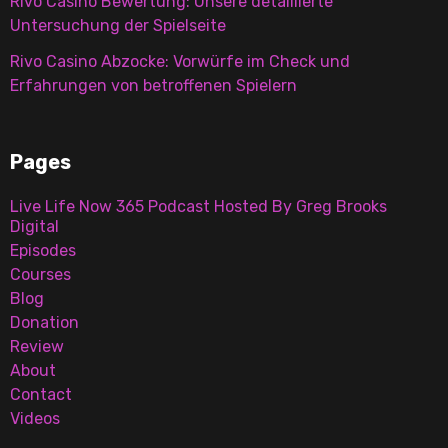
Rivo Casino Bewertung: Unsere detaillierte
Untersuchung der Spielseite
Rivo Casino Abzocke: Vorwürfe im Check und
Erfahrungen von betroffenen Spielern
Pages
Live Life Now 365 Podcast Hosted By Greg Brooks
Digital
Episodes
Courses
Blog
Donation
Review
About
Contact
Videos