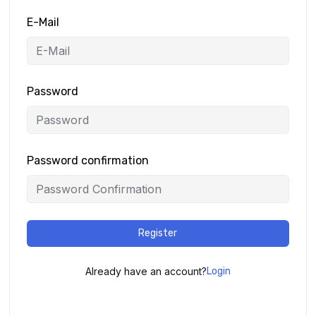
E-Mail
Password
Password confirmation
Register
Already have an account?
Login