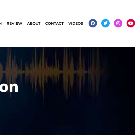
N
REVIEW
ABOUT
CONTACT
VIDEOS
ion