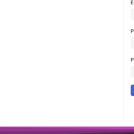
E
P
P