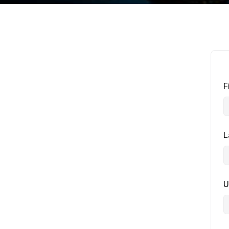
F
L
U