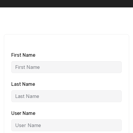
First Name
Last Name
User Name