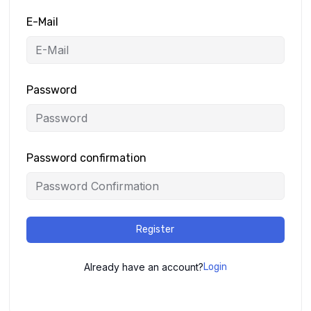
E-Mail
Password
Password confirmation
Register
Already have an account?
Login