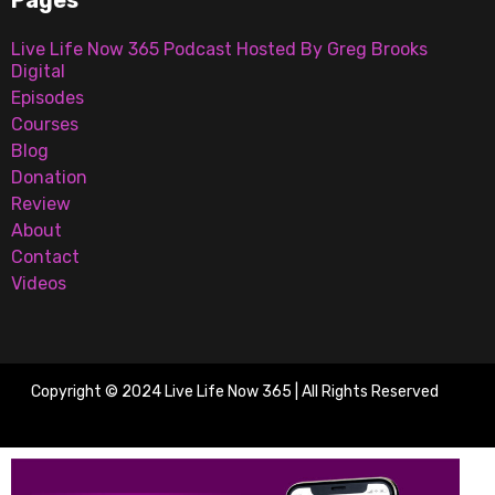
Pages
Live Life Now 365 Podcast Hosted By Greg Brooks
Digital
Episodes
Courses
Blog
Donation
Review
About
Contact
Videos
Copyright © 2024 Live Life Now 365 | All Rights Reserved