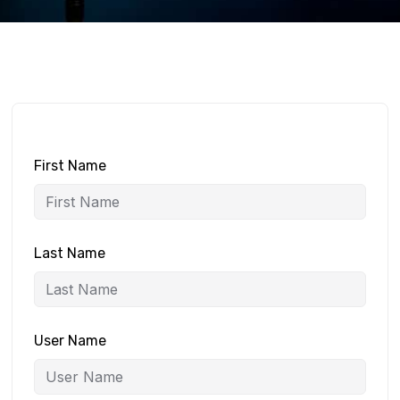
First Name
Last Name
User Name