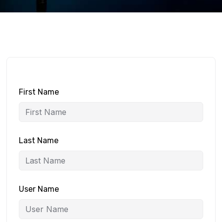
First Name
Last Name
User Name