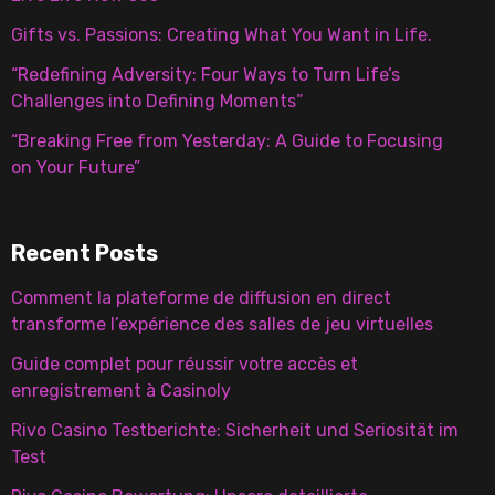
Gifts vs. Passions: Creating What You Want in Life.
“Redefining Adversity: Four Ways to Turn Life’s
Challenges into Defining Moments”
“Breaking Free from Yesterday: A Guide to Focusing
on Your Future”
Recent Posts
Comment la plateforme de diffusion en direct
transforme l’expérience des salles de jeu virtuelles
Guide complet pour réussir votre accès et
enregistrement à Casinoly
Rivo Casino Testberichte: Sicherheit und Seriosität im
Test