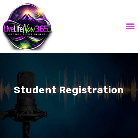
LIVE LIFE NOW 365 PODCAST HOSTED BY GREG BROOKS DIGITAL
Student Registration