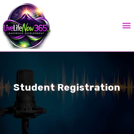
LIVE LIFE NOW 365 PODCAST HOSTED BY GREG BROOKS DIGITAL
Student Registration