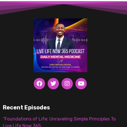
Recent Episodes
“Foundations of Life: Unraveling Simple Principles To
Live Life Now 365