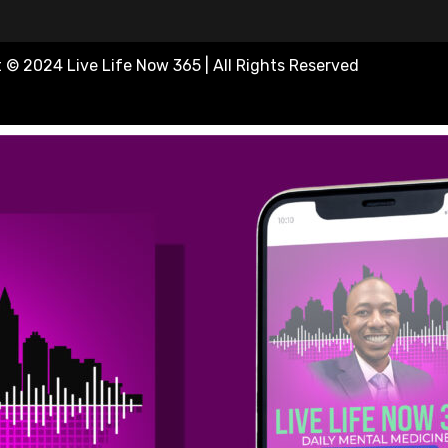
 © 2024 Live Life Now 365 | All Rights Reserved