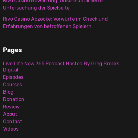
Rivo Casino Bewertung: Unsere detaillierte
Untersuchung der Spielseite
Rivo Casino Abzocke: Vorwürfe im Check und
Erfahrungen von betroffenen Spielern
Pages
Live Life Now 365 Podcast Hosted By Greg Brooks
Digital
Episodes
Courses
Blog
Donation
Review
About
Contact
Videos