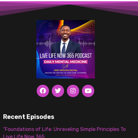
Recent Episodes
“Foundations of Life: Unraveling Simple Principles To
Live Life Now 365