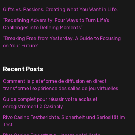
Gifts vs. Passions: Creating What You Want in Life.
“Redefining Adversity: Four Ways to Turn Life’s
Challenges into Defining Moments”
“Breaking Free from Yesterday: A Guide to Focusing
on Your Future”
Recent Posts
Comment la plateforme de diffusion en direct
transforme l’expérience des salles de jeu virtuelles
Guide complet pour réussir votre accès et
enregistrement à Casinoly
Rivo Casino Testberichte: Sicherheit und Seriosität im
Test