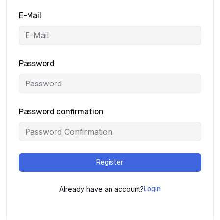
E-Mail
Password
Password confirmation
Register
Already have an account?
Login