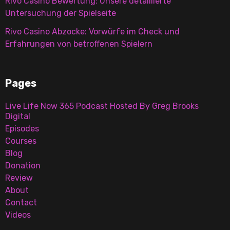
Rivo Casino Bewertung: Unsere detaillierte
Untersuchung der Spielseite
Rivo Casino Abzocke: Vorwürfe im Check und
Erfahrungen von betroffenen Spielern
Pages
Live Life Now 365 Podcast Hosted By Greg Brooks
Digital
Episodes
Courses
Blog
Donation
Review
About
Contact
Videos