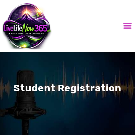
LIVE LIFE NOW 365 PODCAST HOSTED BY GREG BROOKS DIGITAL
Student Registration