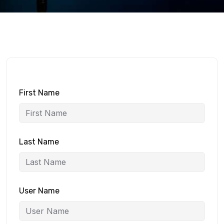
First Name
Last Name
User Name