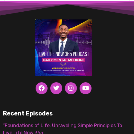
Recent Episodes
“Foundations of Life: Unraveling Simple Principles To
Live Life Now 365