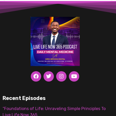
Recent Episodes
“Foundations of Life: Unraveling Simple Principles To
Live Life Now 365