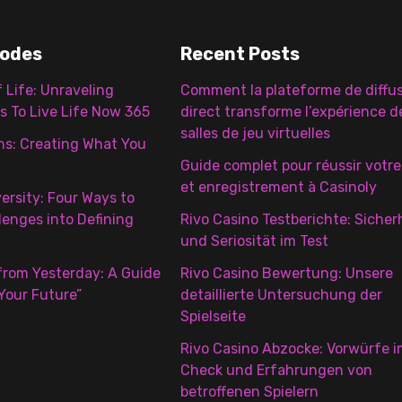
sodes
Recent Posts
 Life: Unraveling
Comment la plateforme de diffus
es To Live Life Now 365
direct transforme l’expérience d
salles de jeu virtuelles
ons: Creating What You
Guide complet pour réussir votr
et enregistrement à Casinoly
ersity: Four Ways to
llenges into Defining
Rivo Casino Testberichte: Sicher
und Seriosität im Test
from Yesterday: A Guide
Rivo Casino Bewertung: Unsere
Your Future”
detaillierte Untersuchung der
Spielseite
Rivo Casino Abzocke: Vorwürfe i
Check und Erfahrungen von
betroffenen Spielern