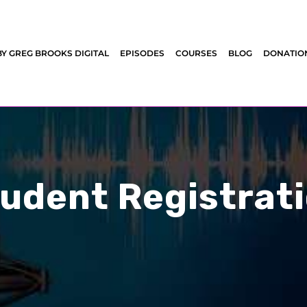
BY GREG BROOKS DIGITAL
EPISODES
COURSES
BLOG
DONATIO
udent Registrat