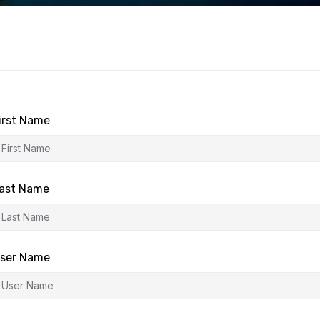
irst Name
ast Name
ser Name