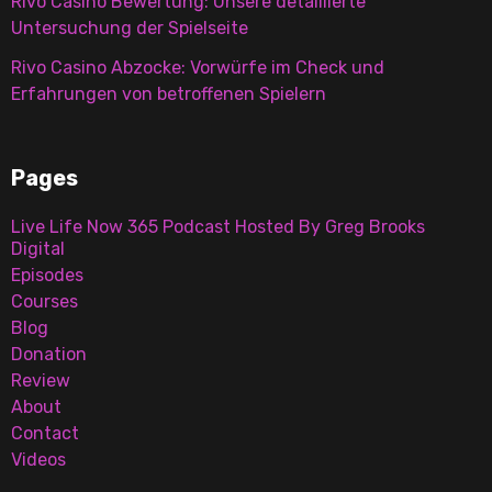
Rivo Casino Bewertung: Unsere detaillierte
Untersuchung der Spielseite
Rivo Casino Abzocke: Vorwürfe im Check und
Erfahrungen von betroffenen Spielern
Pages
Live Life Now 365 Podcast Hosted By Greg Brooks
Digital
Episodes
Courses
Blog
Donation
Review
About
Contact
Videos