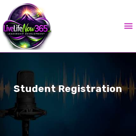
LIVE LIFE NOW 365 PODCAST HOSTED BY GREG BROOKS DIGITAL
Student Registration