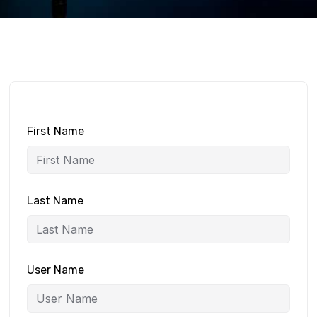
First Name
Last Name
User Name