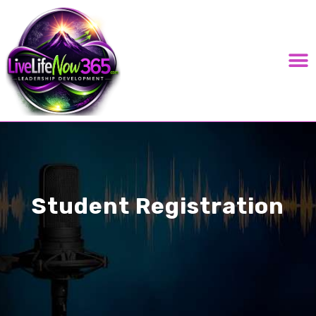
LIVE LIFE NOW 365 PODCAST HOSTED BY GREG BROOKS DIGITAL
Student Registration