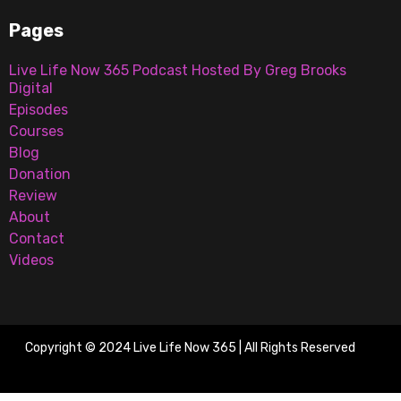
Pages
Live Life Now 365 Podcast Hosted By Greg Brooks
Digital
Episodes
Courses
Blog
Donation
Review
About
Contact
Videos
Copyright © 2024 Live Life Now 365 | All Rights Reserved