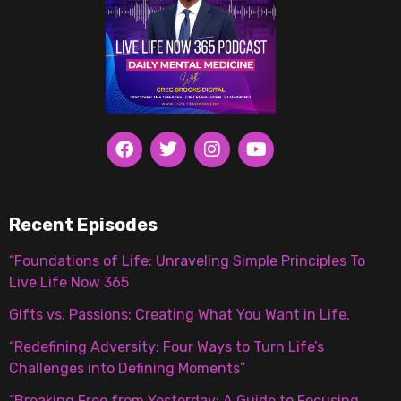
Recent Episodes
“Foundations of Life: Unraveling Simple Principles To
Live Life Now 365
Gifts vs. Passions: Creating What You Want in Life.
“Redefining Adversity: Four Ways to Turn Life’s
Challenges into Defining Moments”
“Breaking Free from Yesterday: A Guide to Focusing