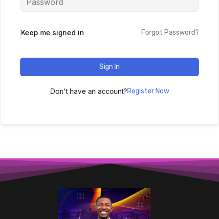
Keep me signed in
Forgot Password?
Sign In
Don't have an account?
Register Now