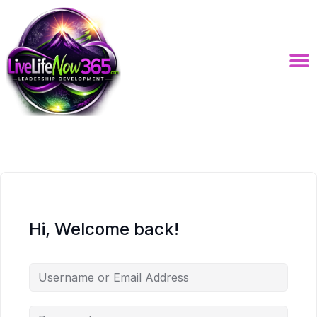
LIVE LIFE NOW 365 PODCAST HOSTED BY GREG BROOKS DIGITAL
Hi, Welcome back!