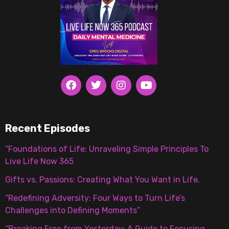
Recent Episodes
“Foundations of Life: Unraveling Simple Principles To
Live Life Now 365
Gifts vs. Passions: Creating What You Want in Life.
“Redefining Adversity: Four Ways to Turn Life’s
Challenges into Defining Moments”
“Breaking Free from Yesterday: A Guide to Focusing