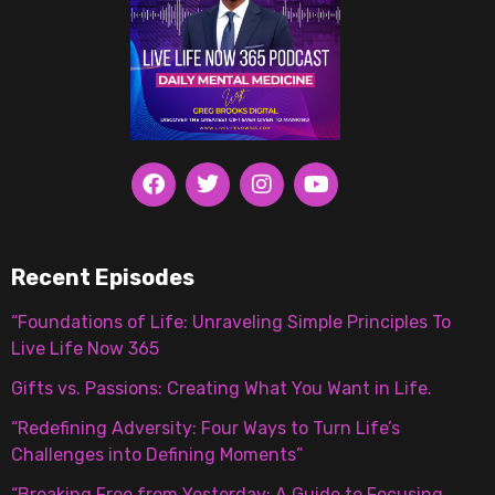
Recent Episodes
“Foundations of Life: Unraveling Simple Principles To
Live Life Now 365
Gifts vs. Passions: Creating What You Want in Life.
“Redefining Adversity: Four Ways to Turn Life’s
Challenges into Defining Moments”
“Breaking Free from Yesterday: A Guide to Focusing