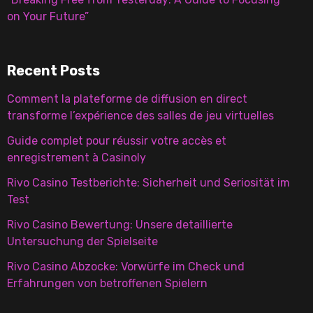
on Your Future”
Recent Posts
Comment la plateforme de diffusion en direct
transforme l’expérience des salles de jeu virtuelles
Guide complet pour réussir votre accès et
enregistrement à Casinoly
Rivo Casino Testberichte: Sicherheit und Seriosität im
Test
Rivo Casino Bewertung: Unsere detaillierte
Untersuchung der Spielseite
Rivo Casino Abzocke: Vorwürfe im Check und
Erfahrungen von betroffenen Spielern