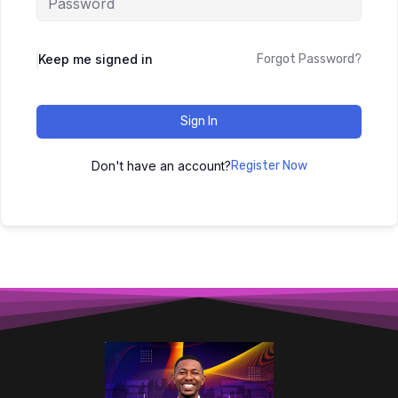
Keep me signed in
Forgot Password?
Sign In
Don't have an account?
Register Now