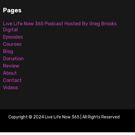
Pages
Live Life Now 365 Podcast Hosted By Greg Brooks
Digital
Episodes
Courses
Blog
Donation
Review
About
Contact
Videos
Copyright © 2024 Live Life Now 365 | All Rights Reserved