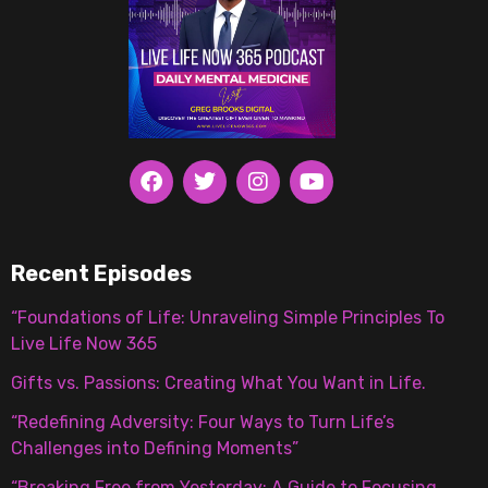
Recent Episodes
“Foundations of Life: Unraveling Simple Principles To
Live Life Now 365
Gifts vs. Passions: Creating What You Want in Life.
“Redefining Adversity: Four Ways to Turn Life’s
Challenges into Defining Moments”
“Breaking Free from Yesterday: A Guide to Focusing