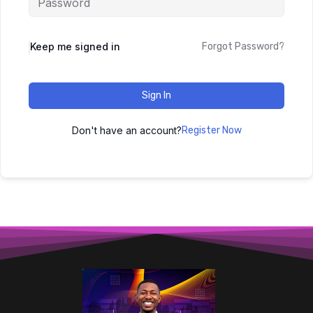
Keep me signed in
Forgot Password?
Sign In
Don't have an account?
Register Now