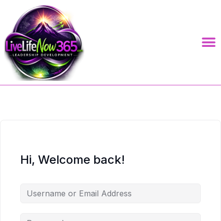
LIVE LIFE NOW 365 PODCAST HOSTED BY GREG BROOKS DIGITAL
Hi, Welcome back!