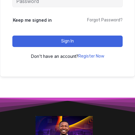
Keep me signed in
Forgot Password?
Sign In
Don't have an account?
Register Now