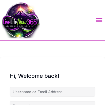
LIVE LIFE NOW 365 PODCAST HOSTED BY GREG BROOKS DIGITAL
Hi, Welcome back!