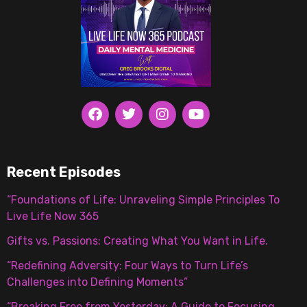
Recent Episodes
“Foundations of Life: Unraveling Simple Principles To
Live Life Now 365
Gifts vs. Passions: Creating What You Want in Life.
“Redefining Adversity: Four Ways to Turn Life’s
Challenges into Defining Moments”
“Breaking Free from Yesterday: A Guide to Focusing