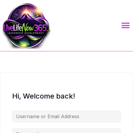
LIVE LIFE NOW 365 PODC
Hi, Welcome back!