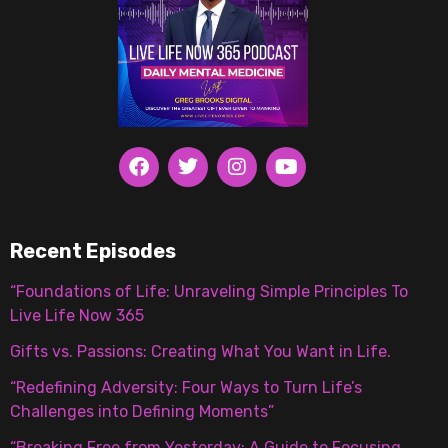
Recent Episodes
“Foundations of Life: Unraveling Simple Principles To
Live Life Now 365
Gifts vs. Passions: Creating What You Want in Life.
“Redefining Adversity: Four Ways to Turn Life’s
Challenges into Defining Moments”
“Breaking Free from Yesterday: A Guide to Focusing