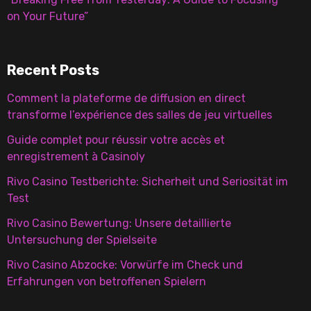
on Your Future”
Recent Posts
Comment la plateforme de diffusion en direct
transforme l’expérience des salles de jeu virtuelles
Guide complet pour réussir votre accès et
enregistrement à Casinoly
Rivo Casino Testberichte: Sicherheit und Seriosität im
Test
Rivo Casino Bewertung: Unsere detaillierte
Untersuchung der Spielseite
Rivo Casino Abzocke: Vorwürfe im Check und
Erfahrungen von betroffenen Spielern