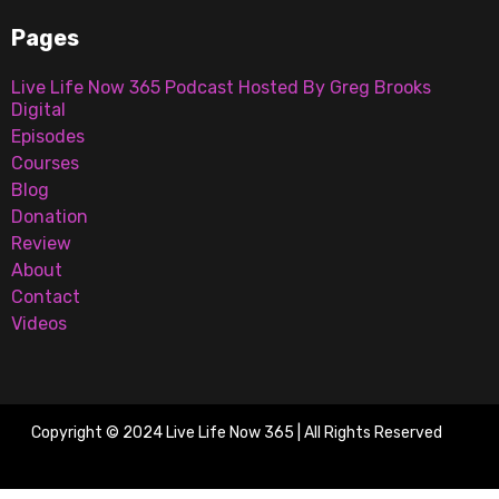
Pages
Live Life Now 365 Podcast Hosted By Greg Brooks
Digital
Episodes
Courses
Blog
Donation
Review
About
Contact
Videos
Copyright © 2024 Live Life Now 365 | All Rights Reserved