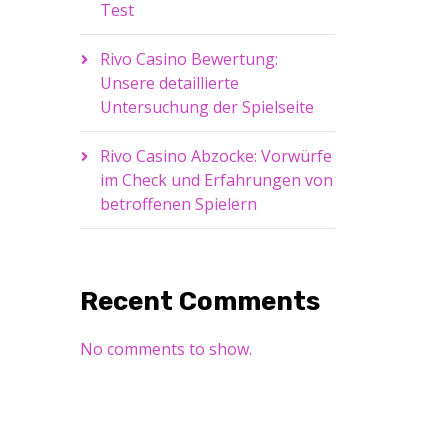
Test
Rivo Casino Bewertung:
Unsere detaillierte
Untersuchung der Spielseite
Rivo Casino Abzocke: Vorwürfe
im Check und Erfahrungen von
betroffenen Spielern
Recent Comments
No comments to show.