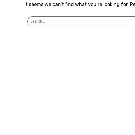
It seems we can’t find what you’re looking for. P