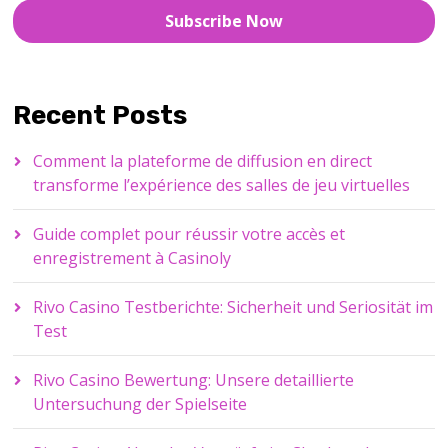
Subscribe Now
Recent Posts
Comment la plateforme de diffusion en direct
transforme l’expérience des salles de jeu virtuelles
Guide complet pour réussir votre accès et
enregistrement à Casinoly
Rivo Casino Testberichte: Sicherheit und Seriosität im
Test
Rivo Casino Bewertung: Unsere detaillierte
Untersuchung der Spielseite