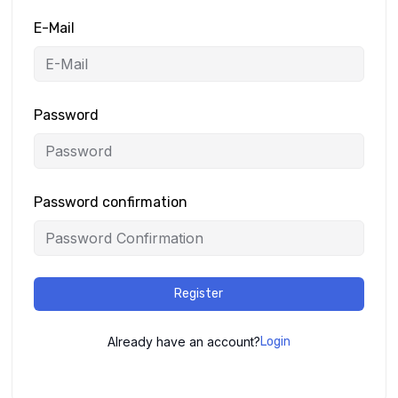
E-Mail
Password
Password confirmation
Register
Already have an account?
Login