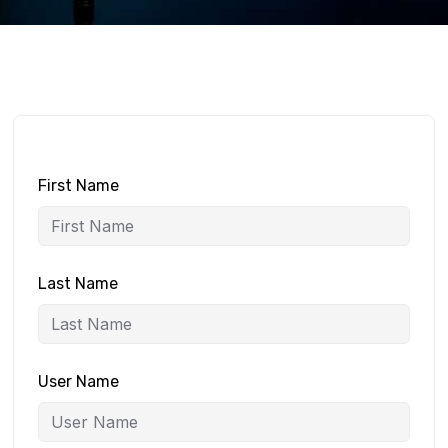
First Name
Last Name
User Name