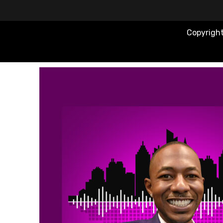
Copyright