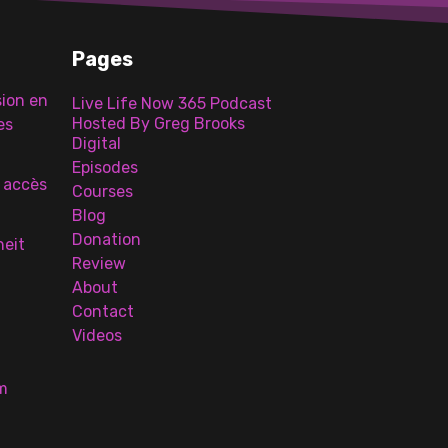
Pages
ion en
Live Life Now 365 Podcast
Hosted By Greg Brooks
es
Digital
Episodes
e accès
Courses
Blog
Donation
heit
Review
About
Contact
Videos
m