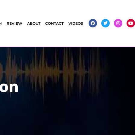
N
REVIEW
ABOUT
CONTACT
VIDEOS
ion