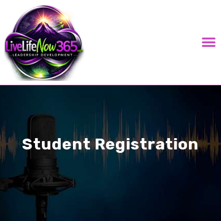
LIVE LIFE NOW 365 PODCAST HOSTED BY GREG BROOKS DIGITAL
Student Registration