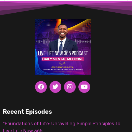
Recent Episodes
“Foundations of Life: Unraveling Simple Principles To
Live Life Now 365