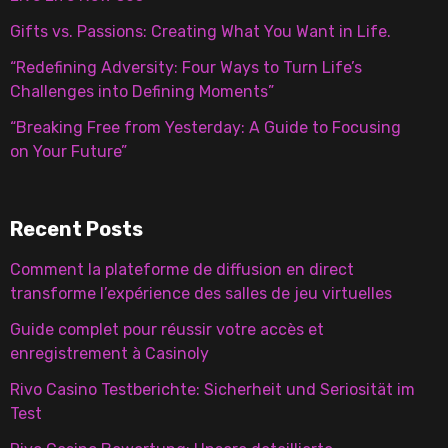
Gifts vs. Passions: Creating What You Want in Life.
“Redefining Adversity: Four Ways to Turn Life’s
Challenges into Defining Moments”
“Breaking Free from Yesterday: A Guide to Focusing
on Your Future”
Recent Posts
Comment la plateforme de diffusion en direct
transforme l’expérience des salles de jeu virtuelles
Guide complet pour réussir votre accès et
enregistrement à Casinoly
Rivo Casino Testberichte: Sicherheit und Seriosität im
Test