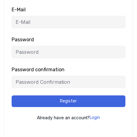
E-Mail
Password
Password confirmation
Register
Already have an account?
Login