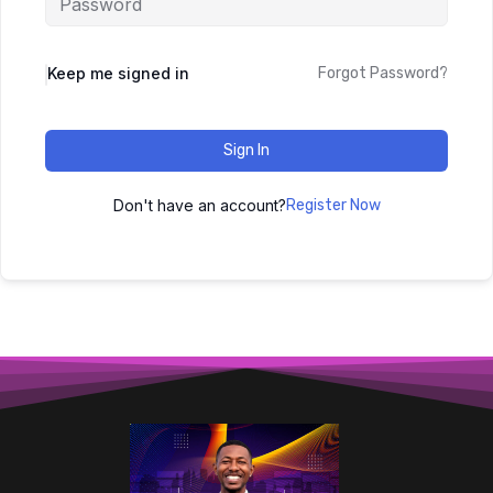
Keep me signed in
Forgot Password?
Sign In
Don't have an account?
Register Now