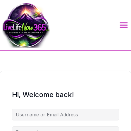
LIVE LIFE NOW 365 PODC
Hi, Welcome back!