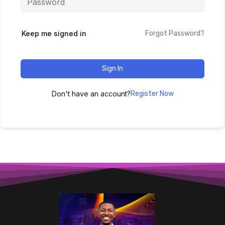
Keep me signed in
Forgot Password?
Sign In
Don't have an account?
Register Now