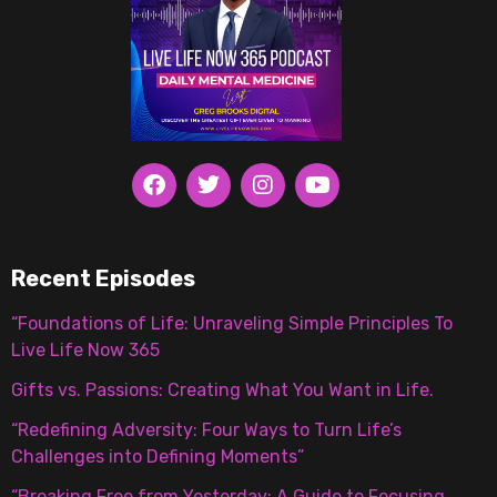
Recent Episodes
“Foundations of Life: Unraveling Simple Principles To
Live Life Now 365
Gifts vs. Passions: Creating What You Want in Life.
“Redefining Adversity: Four Ways to Turn Life’s
Challenges into Defining Moments”
“Breaking Free from Yesterday: A Guide to Focusing