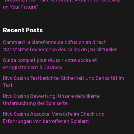
on Your Future”
Recent Posts
Comment la plateforme de diffusion en direct
transforme l’expérience des salles de jeu virtuelles
Guide complet pour réussir votre accès et
enregistrement à Casinoly
Rivo Casino Testberichte: Sicherheit und Seriosität im
Test
Rivo Casino Bewertung: Unsere detaillierte
Untersuchung der Spielseite
Rivo Casino Abzocke: Vorwürfe im Check und
Erfahrungen von betroffenen Spielern