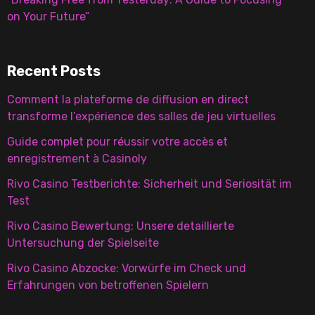
on Your Future”
Recent Posts
Comment la plateforme de diffusion en direct
transforme l’expérience des salles de jeu virtuelles
Guide complet pour réussir votre accès et
enregistrement à Casinoly
Rivo Casino Testberichte: Sicherheit und Seriosität im
Test
Rivo Casino Bewertung: Unsere detaillierte
Untersuchung der Spielseite
Rivo Casino Abzocke: Vorwürfe im Check und
Erfahrungen von betroffenen Spielern