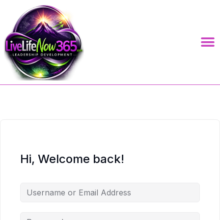
LIVE LIFE NOW 365 PODCAST HOSTED BY GREG BROOKS DIGITAL
Hi, Welcome back!