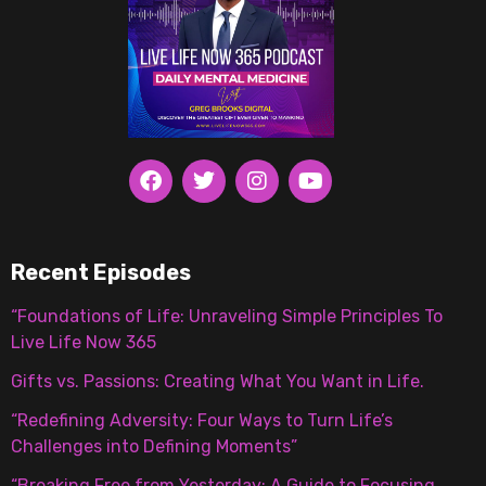
Recent Episodes
“Foundations of Life: Unraveling Simple Principles To
Live Life Now 365
Gifts vs. Passions: Creating What You Want in Life.
“Redefining Adversity: Four Ways to Turn Life’s
Challenges into Defining Moments”
“Breaking Free from Yesterday: A Guide to Focusing