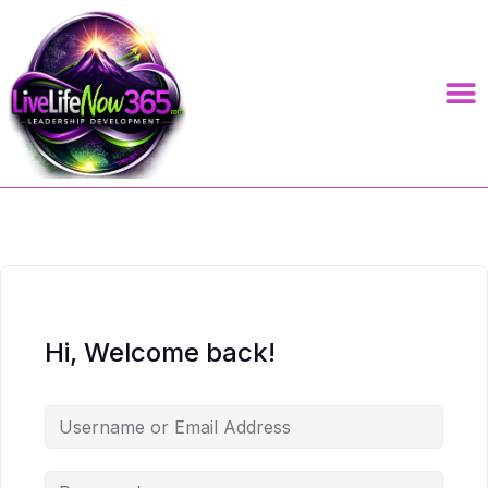
LIVE LIFE NOW 365 PODC
Hi, Welcome back!