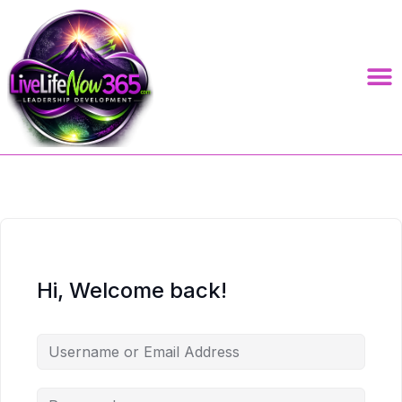
LIVE LIFE NOW 365 PODC
Hi, Welcome back!