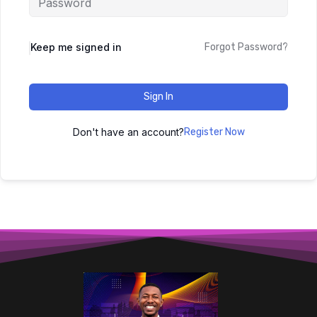
Keep me signed in
Forgot Password?
Sign In
Don't have an account?
Register Now