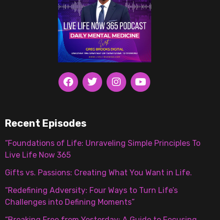
Recent Episodes
“Foundations of Life: Unraveling Simple Principles To
Live Life Now 365
Gifts vs. Passions: Creating What You Want in Life.
“Redefining Adversity: Four Ways to Turn Life’s
Challenges into Defining Moments”
“Breaking Free from Yesterday: A Guide to Focusing